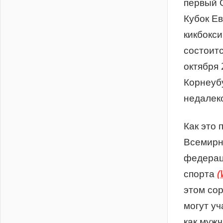
первый 
Кубок Е
кикбокси
состоитс
октября 
Корнеуб
недалек
Как это 
Всемир
федерац
спорта
(
этом со
могут уч
как мужч