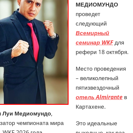
МЕДИОМУНДО
проведет
следующий
Всемирный
семинар WKF
для
рефери 18 октября.
Место проведения
– великолепный
пятизвездочный
отель Almirante
в
Картахене.
н Луи Медиомундо
,
затор чемпионата мира
Это идеальные
WKF 2026 года
выходные, как раз