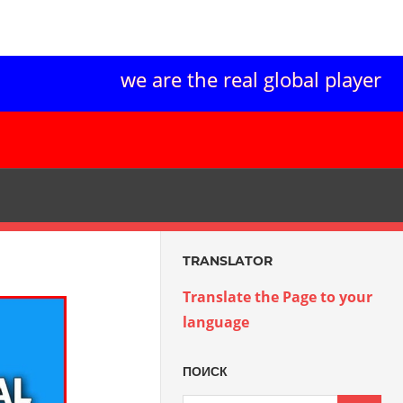
we are the real global player
TRANSLATOR
Translate the Page to your
language
ПОИСК