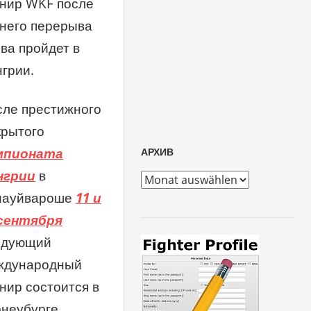
рнир WKF после
него перерыва
ва пройдет в
грии.
сле престижного
крытого
мпионата
АРХИВ
нгрии
в
архив
науйвароше
11 и
 сентября
едующий
ждународный
нир состоится в
неубурге,