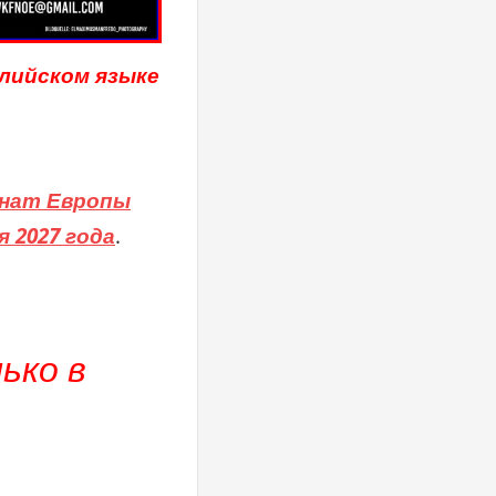
глийском языке
нат Европы
я 2027 года
.
ько в