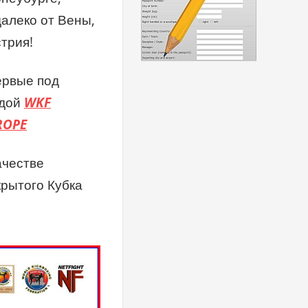
алеко от Вены,
трия!
ервые под
идой
WKF
ROPE
ачестве
рытого Кубка