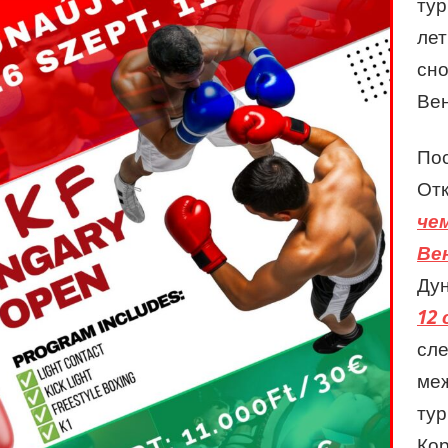
ту
лет
сно
Вен
По
От
че
Ве
Ду
12
сл
ме
тур
Кор