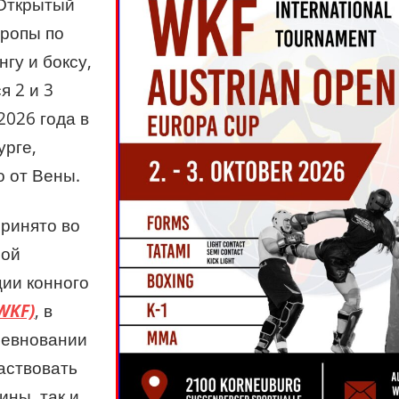
Открытый
вропы по
нгу и боксу,
я 2 и 3
2026 года в
урге,
о от Вены.
принято во
ной
ии конного
WKF)
, в
ревновании
аствовать
ины, так и