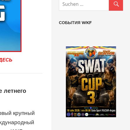
СОБЫТИЯ WKF
ЗДЕСЬ
е летнего
рвый крупный
ждународный