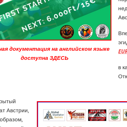
нед
Авс
Вп
эг
ная документация на английском языке
EU
доступна ЗДЕСЬ
в к
Отк
крытый
ат Австрии,
 образом,