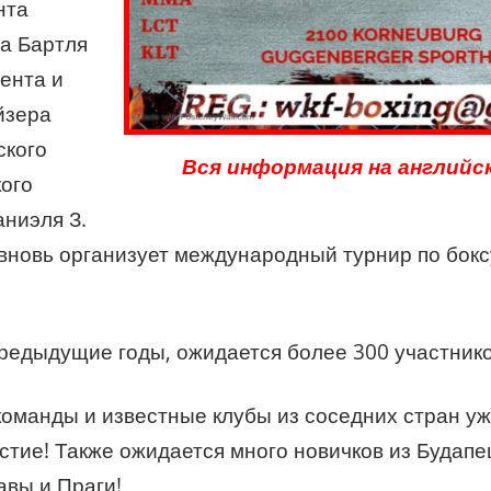
нта
а Бартля
ента и
йзера
ского
Вся информация на английс
кого
ниэля З.
вновь организует международный турнир по боксу
предыдущие годы, ожидается более 300 участнико
команды и известные клубы из соседних стран у
стие! Также ожидается много новичков из Будапе
авы и Праги!