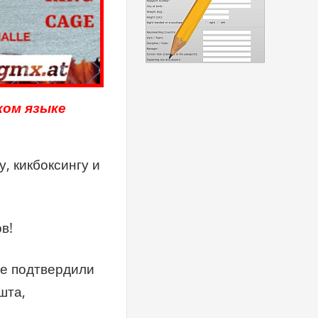
ком языке
, кикбоксингу и
в!
же подтвердили
шта,