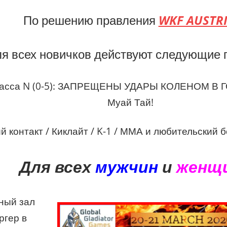
По решению правления
WKF AUSTR
ля всех новичков действуют следующие 
ласса N (0-5): ЗАПРЕЩЕНЫ УДАРЫ КОЛЕНОМ В Г
Муай Тай!
й контакт / Киклайт / K-1 / ММА и любительский бо
Для всех
мужчин
и
женщ
ный зал
ргер в