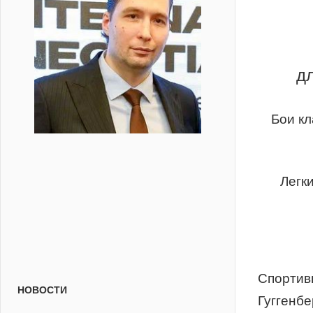
д
Бои к
Легки
Спортив
НОВОСТИ
Гуггенбе