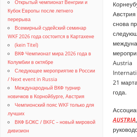
Открытый чемпионат Венгрии и
Корнеуб
Кубок Европы после летнего
Австрия 
перерыва
снова п
Всемирный судейский семинар
следую
WKF 2026 года состоится в Картахене
междуна
(kein Titel)
меропри
ВКФ Чемпионат мира 2026 года в
Колумбии в октябре
Austria
Следующее мероприятие в России
Internat
/ Next event in Russia
21 март
Международный ВКФ турнир
года.
новичков в Корнойбурге, Австрия
Чемпионский пояс WKF только для
Ассоци
лучших
AUSTRIA
ВКФ БОКС / BKFC – новый мировой
руковод
дивизион