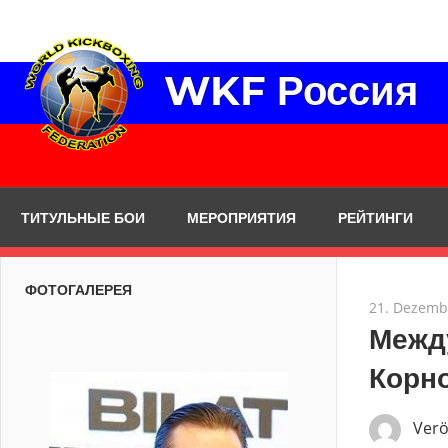
Zum
Inhalt
springen
WKF Россия
ТИТУЛЬНЫЕ БОИ
МЕРОПРИЯТИЯ
РЕЙТИНГИ
ФОТОГАЛЕРЕЯ
21. Dezemb
Межд
Корно
Verö