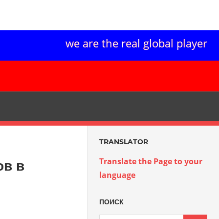
we are the real global player
TRANSLATOR
Translate the Page to your
ов в
language
ПОИСК