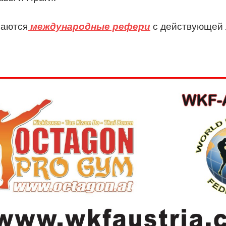
аются
международные рефери
с действующей 