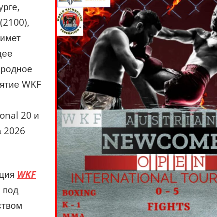
урге,
(2100),
римет
щее
родное
ятие WKF
ional 20 и
а 2026
ация
WKF
, под
ством