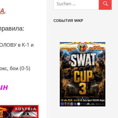
IA
,
СОБЫТИЯ WKF
правила:
ОЛОВУ в K-1 и
кс, бои (0-5)
ин