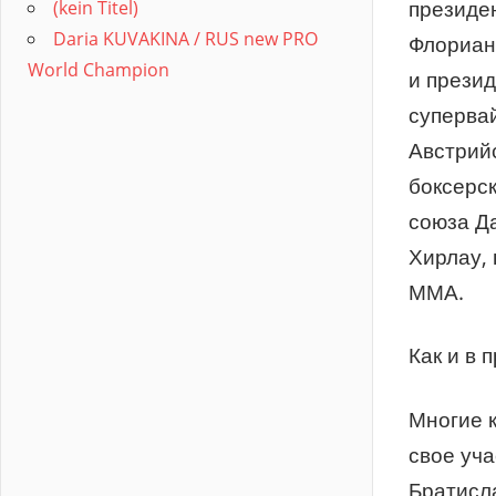
президе
(kein Titel)
Daria KUVAKINA / RUS new PRO
Флориан
World Champion
и презид
суперва
Австрий
боксерс
союза Да
Хирлау, 
ММА.
Как и в 
Многие 
свое уча
Братисл