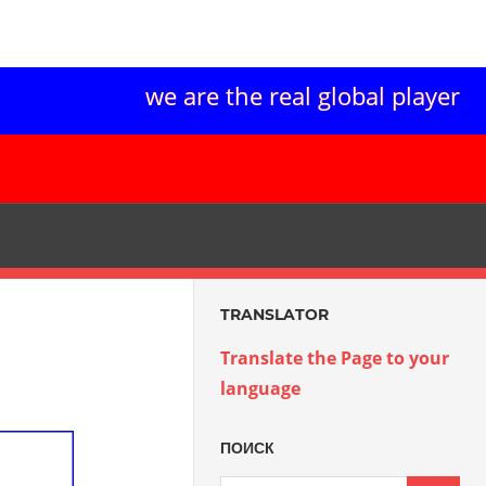
we are the real global player
TRANSLATOR
Translate the Page to your
language
ПОИСК