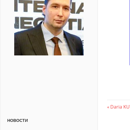
Beitr
Vorherig
Daria K
Beitrag:
НОВОСТИ