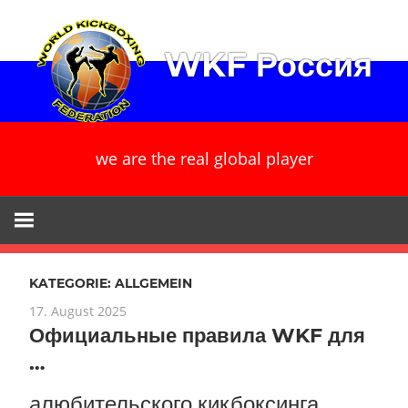
Zum
Inhalt
WKF Россия
springen
we are the real global player
KATEGORIE:
ALLGEMEIN
17. August 2025
Официальные правила WKF для
…
aлюбительского кикбоксинга,