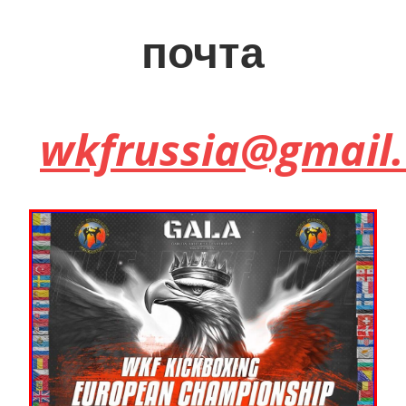
почта
wkfrussia@gmail