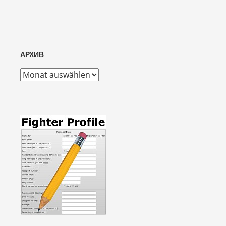
АРХИВ
архив